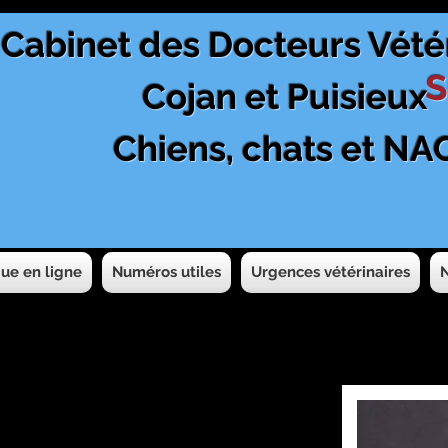
Cabinet des Docteurs Vété
S
Cojan et Puisieux
Chiens, chats et NA
ue en ligne
Numéros utiles
Urgences vétérinaires