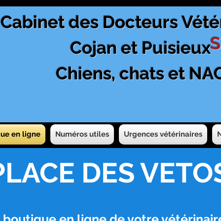
Cabinet des Docteurs Vété
S
Cojan et Puisieux
Chiens, chats et NA
ue en ligne
Numéros utiles
Urgences vétérinaires
PLACE DES VETO
 boutique en ligne de votre vétérinaire