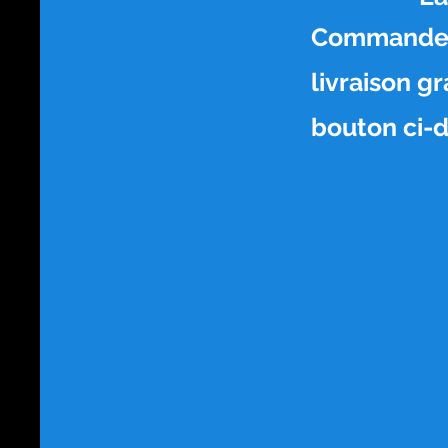
Commandez v
livraison g
bouton ci-d