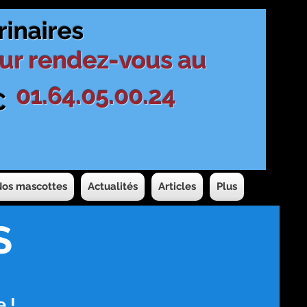
rinaires
ur rendez-vous au
01.64.05.00.24
C
Nos mascottes
Actualités
Articles
Plus
S
 !