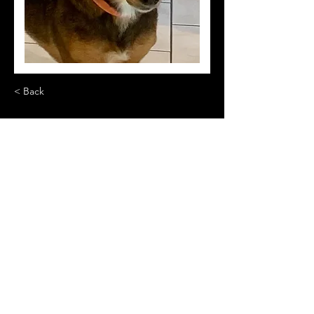
< Back
Moka
Chien commun
01 64 05 00 24