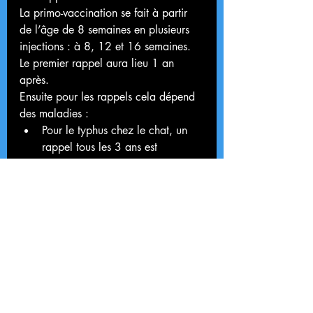
La primo-vaccination se fait à partir 
de l’âge de 8 semaines en plusieurs 
injections : à 8, 12 et 16 semaines. 
Le premier rappel aura lieu 1 an 
après.
Ensuite pour les rappels cela dépend 
des maladies :
Pour le typhus chez le chat, un 
rappel tous les 3 ans est 
nécessaire
Pour le coryza et la leucose, un 
rappel annuel est recommandé
Pour la rage, cela dépend du 
vaccin utilisé, après 1 seule 
injection de primo-vaccination, il 
faudra réaliser des rappels tous 
les 1, 2 ou 3 ans
Pour la maladie de Carré, 